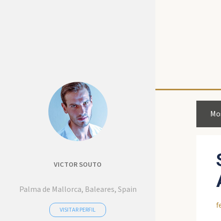
Mos
E
n
t
r
VICTOR SOUTO
a
Palma de Mallorca, Baleares, Spain
d
f
a
VISITAR PERFIL