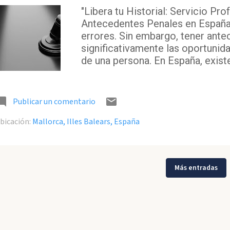
"Libera tu Historial: Servicio Pr
Antecedentes Penales en España
errores. Sin embargo, tener ant
significativamente las oportunid
de una persona. En España, existe
antecedentes, brindando una seg
las personas dejen atrás su pasad
antecedentes penales?** Los an
Publicar un comentario
convertirse en un obstáculo consi
bicación:
Mallorca, Illes Balears, España
tener que enfrentarte constante
empleadores, vecinos o incluso 
La cancelación de antecedentes p
ese estigma, sino también abrir 
Más entradas
laborales y personales. --- **Eje
caso de Juan, un individuo talent
juvenil, tiene ant...